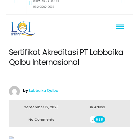
0812-3252-0038
0812-3252-0038
Sertifikat Akreditasi PT Labbaika
Qolbu Internasional
by
Labbaika Qolbu
September 12, 2023
in
Artikel
No Comments
698